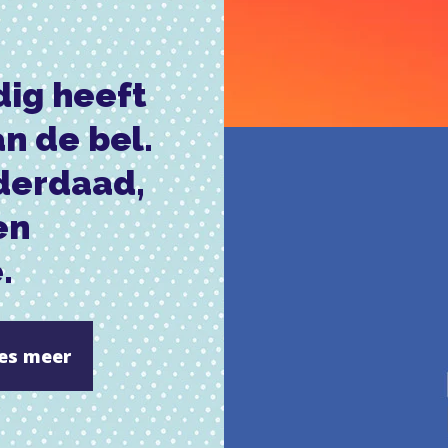
dig heeft
an de bel.
nderdaad,
en
.
ees meer