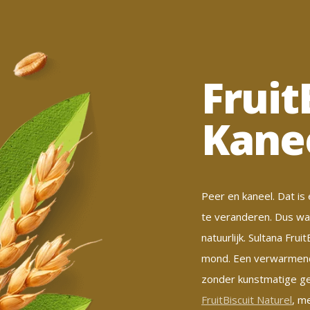
Fruit
Kane
Peer en kaneel. Dat is
te veranderen. Dus waa
natuurlijk. Sultana Frui
mond. Een verwarmende 
zonder kunstmatige ge
FruitBiscuit Naturel
, m