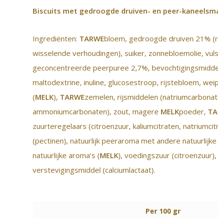
Biscuits met gedroogde druiven- en peer-kaneelsma
Ingrediënten:
TARWE
bloem, gedroogde druiven 21% (ro
wisselende verhoudingen), suiker, zonnebloemolie, vulst
geconcentreerde peerpuree 2,7%, bevochtigingsmiddel 
maltodextrine, inuline, glucosestroop, rijstebloem, w
(
MELK
),
TARWE
zemelen, rijsmiddelen (natriumcarbonate
ammoniumcarbonaten), zout, magere
MELK
poeder,
TA
zuurteregelaars (citroenzuur, kaliumcitraten, natriumci
(pectinen), natuurlijk peeraroma met andere natuurlijke
natuurlijke aroma’s (
MELK
), voedingszuur (citroenzuur),
verstevigingsmiddel (calciumlactaat).
Per 100 gr