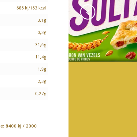
686 kJ/163 kcal
3,1g
0,3g
31,6g
11,4g
1,9g
2,3g
0,27g
: 8400 kJ / 2000