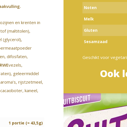
akvulling.
Noten
Melk
zijnen en krenten in
Gluten
of (maltitolen),
(glycerol),
Sesamzaad
eipermeaatpoeder
n, difosfaten,
Geschikt voor vegetari
RWE
vezels,
Ook l
traten), geleermiddel
 aroma’s, rijstzetmeel,
 cacaoboter, kaneel,
1 portie (≈ 43,5g)