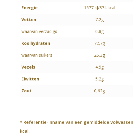
Energie
1577 kJ/374 kcal
Vetten
7,2g
waarvan verzadigd
0,8g
Koolhydraten
72,7g
waarvan suikers
26,3g
Vezels
4,5g
Eiwitten
5,2g
Zout
0,62g
* Referentie-Inname van een gemiddelde volwassene
kcal.