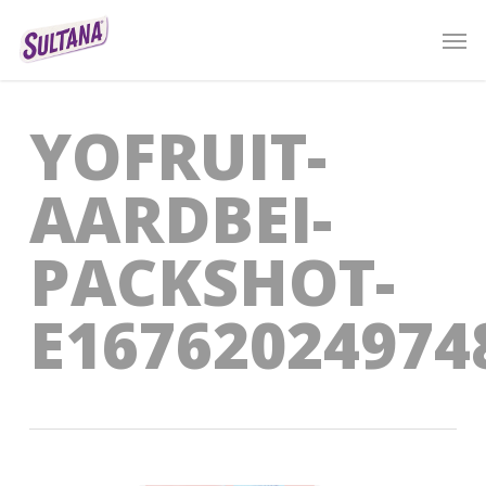
Skip
Men
to
main
content
YOFRUIT-
AARDBEI-
PACKSHOT-
E16762024974