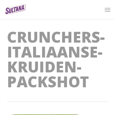
Skip
Men
to
main
content
CRUNCHERS-
ITALIAANSE-
KRUIDEN-
PACKSHOT