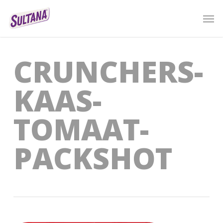
Skip
Men
to
main
content
CRUNCHERS-
KAAS-
TOMAAT-
PACKSHOT