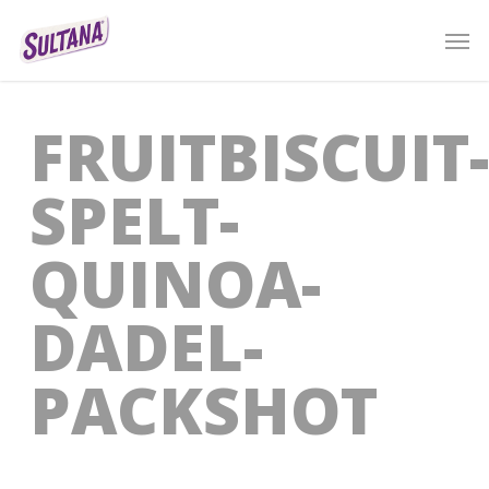
Skip
Men
to
main
content
FRUITBISCUIT-
SPELT-
QUINOA-
DADEL-
PACKSHOT