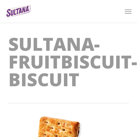
Skip
Men
to
main
content
SULTANA-
FRUITBISCUIT-
BISCUIT